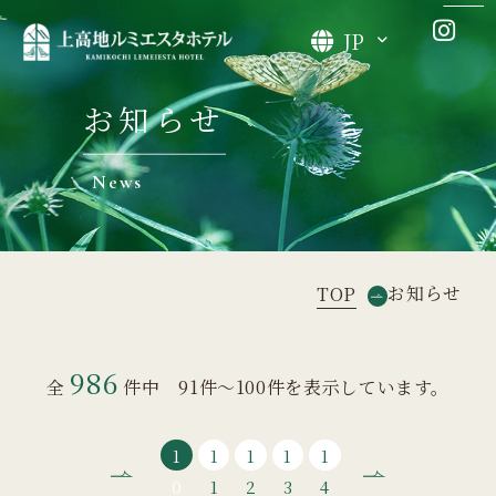
JP
お知らせ
News
お知らせ
TOP
986
全
件中 91件～100件を表示しています。
1
1
1
1
1
0
1
2
3
4