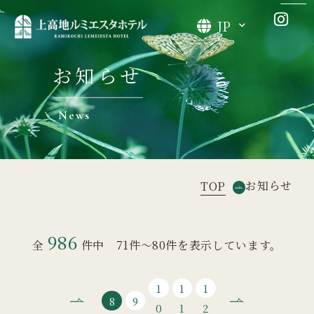
JP
お知らせ
News
お知らせ
TOP
986
全
件中 71件～80件を表示しています。
1
1
1
8
9
0
1
2