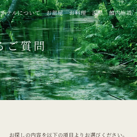
ホテルについて
お部屋
お料理
温泉
館内施設
ホテルについて
お部屋
お料理
温泉
館内施設
るご質問
お探しの内容を
以下の項目よりお選びください。