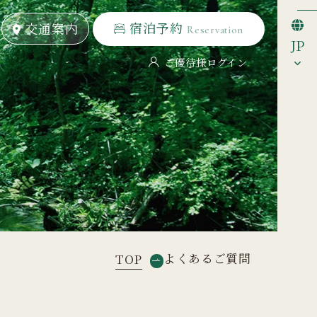
宿泊予約
宿泊予約
交通案内
交通案内
Reservation
Reservation
JP
ご優待様ログイン
よくあるご質問
TOP