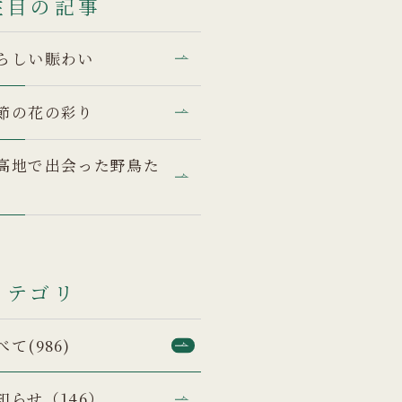
注目の記事
らしい賑わい
節の花の彩り
高地で出会った野鳥た
カテゴリ
べて(986)
知らせ（146）