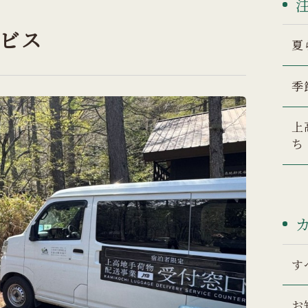
ビス
夏
季
上
ち
す
お