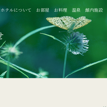
ホテルについて
お部屋
お料理
温泉
館内施設
ホテルについて
お部屋
お料理
温泉
館内施設
せ