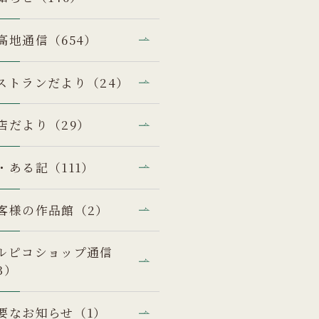
高地通信（654）
ストランだより（24）
店だより（29）
・ある記（111）
客様の作品館（2）
ルピコショップ通信
3）
要なお知らせ（1）