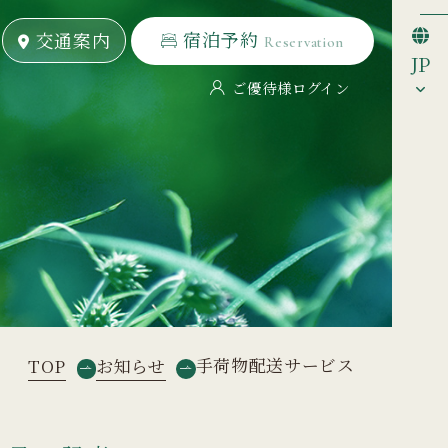
宿泊予約
宿泊予約
交通案内
交通案内
Reservation
Reservation
JP
ご優待様ログイン
手荷物配送サービス
TOP
お知らせ