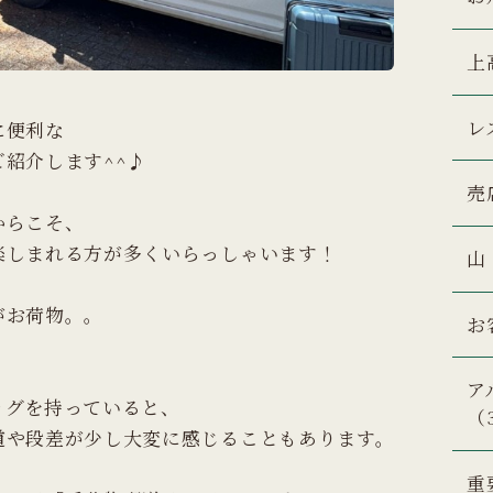
上
レ
に便利な
紹介します^^♪
売
からこそ、
楽しまれる方が多くいらっしゃいます！
山
がお荷物。。
お
ア
ッグを持っていると、
（
道や段差が少し大変に感じることもあります。
重