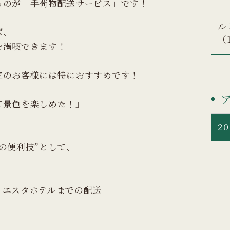
るのが「手荷物配送サービス」です！
ル
ば、
（
を満喫できます！
定のお客様には特におすすめです！
て景色を楽しめた！」
20
の便利技”として、
ミエスタホテルまでの配送