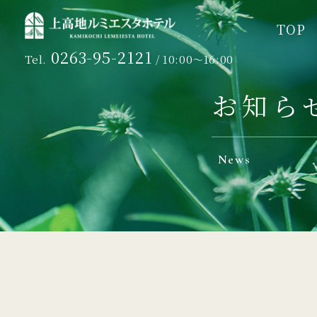
TOP
TOP
0263-95-2121
Tel.
/ 10:00～16:00
お知ら
News