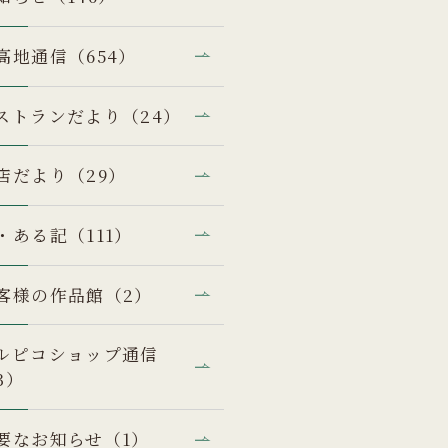
高地通信（654）
ストランだより（24）
店だより（29）
・ある記（111）
客様の作品館（2）
ルピコショップ通信
3）
要なお知らせ（1）