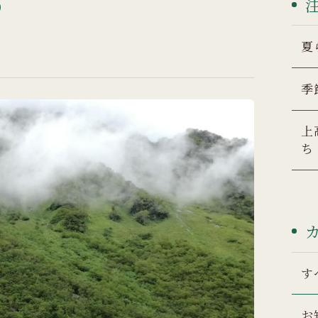
夏
季
上
ち
す
お