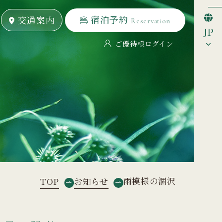
宿泊予約
宿泊予約
交通案内
交通案内
Reservation
Reservation
JP
ご優待様ログイン
雨模様の涸沢
TOP
お知らせ