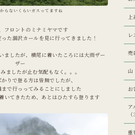
からないくらいガスってますね
上
、フロントのミナミヤマです
レ
だった涸沢カールを見に行ってきました！
売
いましたが、横尾に着いたころには大雨ザー
ザー
山
てみましたが止む気配もなく。。。
ばかりで登る方は皆無でしたが、
橋まで行っってみることにしました
お
着いてきたため、あとはひたすら登ります
ア
（
重