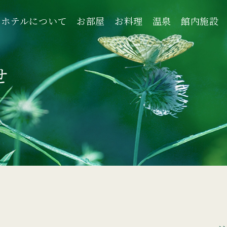
ホテルについて
お部屋
お料理
温泉
館内施設
ホテルについて
お部屋
お料理
温泉
館内施設
せ