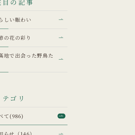
注目の記事
らしい賑わい
節の花の彩り
高地で出会った野鳥た
カテゴリ
べて(986)
知らせ（146）