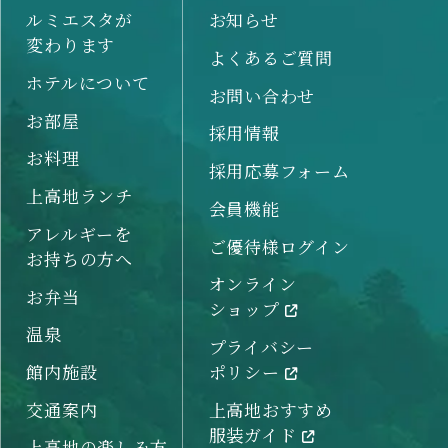
ルミエスタが
お知らせ
変わります
よくあるご質問
ホテルについて
お問い合わせ
お部屋
採用情報
お料理
採用応募フォーム
上高地ランチ
会員機能
アレルギーを
ご優待様ログイン
お持ちの方へ
オンライン
お弁当
ショップ
温泉
プライバシー
館内施設
ポリシー
交通案内
上高地おすすめ
服装ガイド
上高地の楽しみ方