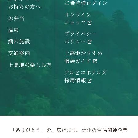
ご優待様ログイン
お持ちの方へ
オンライン
お弁当
ショップ
温泉
プライバシー
館内施設
ポリシー
交通案内
上高地おすすめ
服装ガイド
上高地の楽しみ方
アルピコホテルズ
採用情報
「ありがとう」を、広げます。信州の生活関連企業