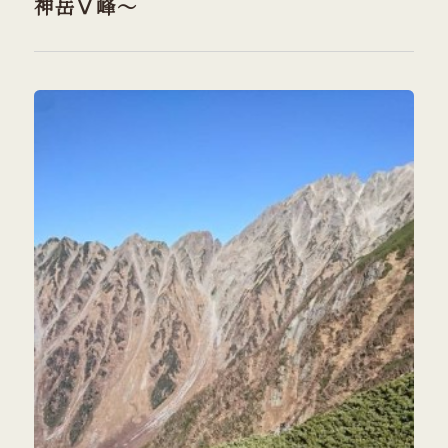
神岳Ⅴ峰～