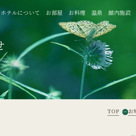
ホテルについて
お部屋
お料理
温泉
館内施設
ホテルについて
お部屋
お料理
温泉
館内施設
せ
TOP
お