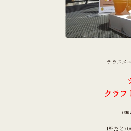
テラスメ
クラフ
（3種
1杯だと7