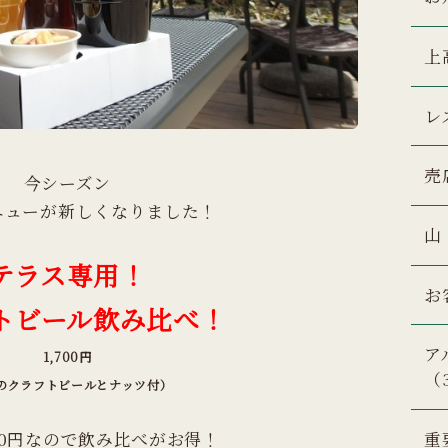
上
レ
売
今シーズン
ニューが新しくなりました！
山
テラス専用！
お
トビール飲み比べ！
ア
1,700円
（
のクラフトビールとナッツ付）
00円なので飲み比べがお得！
重