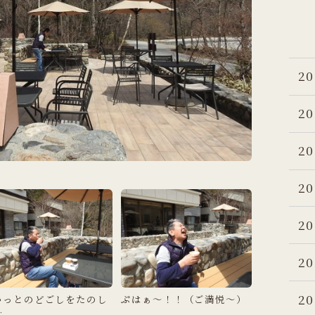
20
20
20
20
20
20
20
いっとのどごしをたのし
ぷはぁ～！！（ご満悦～）
…