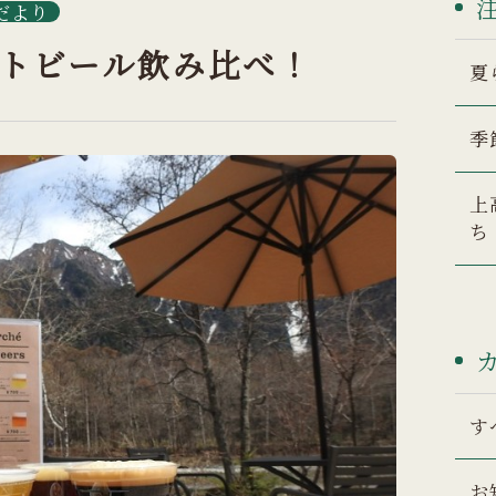
だより
トビール飲み比べ！
夏
季
上
ち
す
お