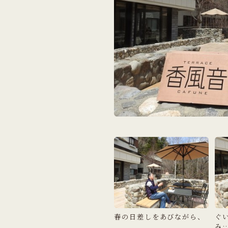
春の日差しをあびながら、
ぐ
み