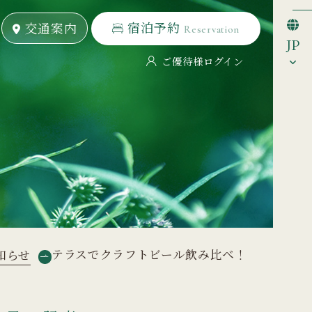
宿泊予約
宿泊予約
交通案内
交通案内
Reservation
Reservation
JP
ご優待様ログイン
テラスでクラフトビール飲み比べ！
知らせ