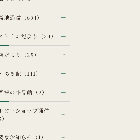
高地通信（654）
ストランだより（24）
店だより（29）
・ある記（111）
客様の作品館（2）
ルピコショップ通信
3）
要なお知らせ（1）