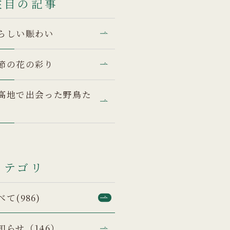
注目の記事
らしい賑わい
節の花の彩り
高地で出会った野鳥た
カテゴリ
べて(986)
知らせ（146）