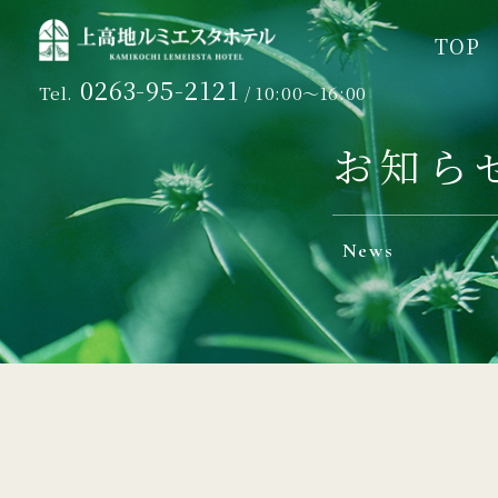
TOP
TOP
0263-95-2121
Tel.
/ 10:00～16:00
お知ら
News