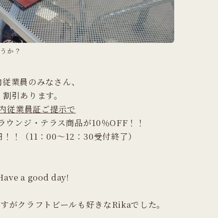
うか？
内従業員のみなさん、
割引あります。
内従業員証ご提示で
ラウンジ・テラス商品が10％OFF！！
円！！（11：00～12：30受付終了）
Have a good day!
ですがクラフトビールも好きなRikaでした。