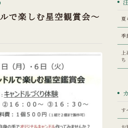
ルで楽しむ星空観賞会～
夏
季
上
ち
す
お