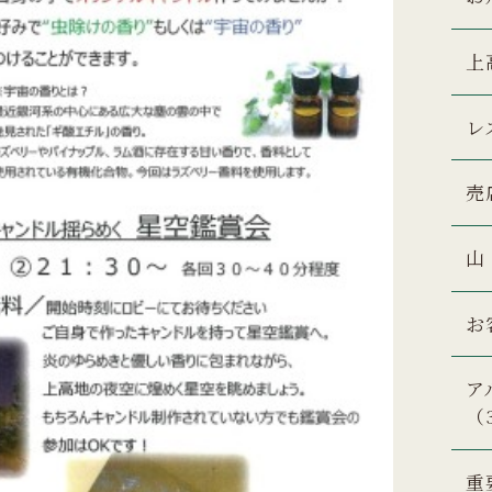
上
レ
売
山
お
ア
（
重