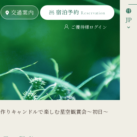
宿泊予約
宿泊予約
交通案内
交通案内
Reservation
Reservation
JP
ご優待様ログイン
手作りキャンドルで楽しむ星空観賞会～初日～