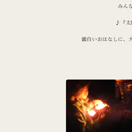
みん
♪『太
面白いおはなしに、