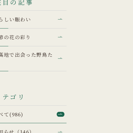
注目の記事
らしい賑わい
節の花の彩り
高地で出会った野鳥た
カテゴリ
べて(986)
知らせ（146）