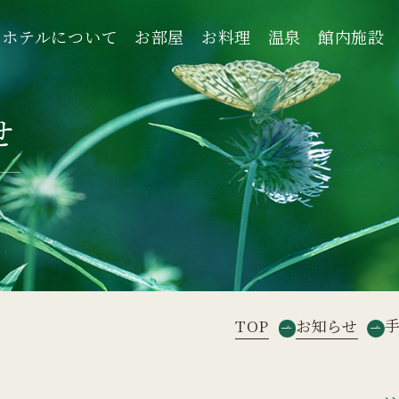
ホテルについて
お部屋
お料理
温泉
館内施設
ホテルについて
お部屋
お料理
温泉
館内施設
せ
TOP
お知らせ