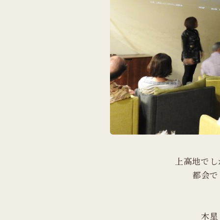
上高地でし
都会で
木星