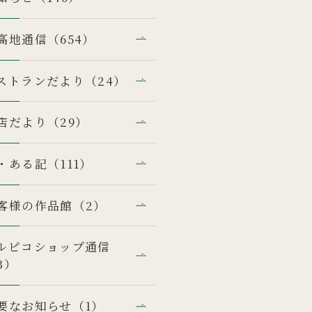
高地通信（654）
ストランだより（24）
店だより（29）
・ある記（111）
客様の作品館（2）
ルピコショップ通信
3）
要なお知らせ（1）