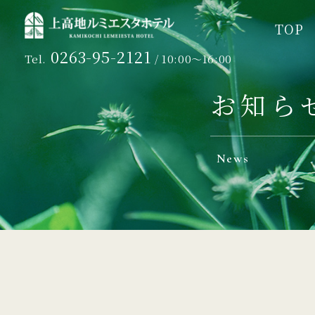
TOP
TOP
0263-95-2121
Tel.
/ 10:00～16:00
お知ら
News