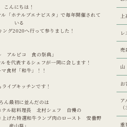
こんにちは！
テル「ホテルブエナビスタ」で毎年開催されて
上
いる
キング2020へ行って参りました！
レ
売
ル アルピコ 食の祭典」
テルを代表するシェフが一同に会します！
山
ーマ食材「和牛」！！
お
もライブキッチンです！
ア
ろん最初に並んだのは
（
ホテル総料理長 北村シェフ 自慢の
き上げた特選和牛ランプ肉のロースト 安曇野
重
産山葵」