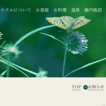
ホテルについて
お部屋
お料理
温泉
館内施設
ホテルについて
お部屋
お料理
温泉
館内施設
せ
TOP
お知らせ