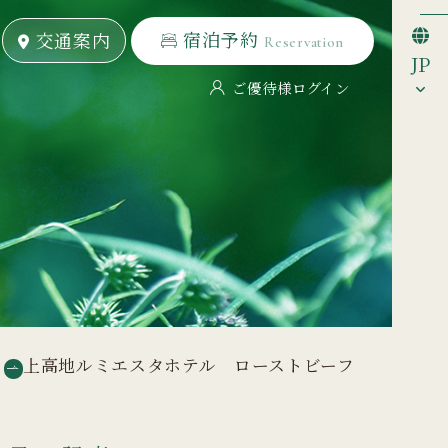
宿泊予約
宿泊予約
交通案内
交通案内
Reservation
Reservation
JP
ご優待様ログイン
上高地ルミエスタホテル ローストビーフ