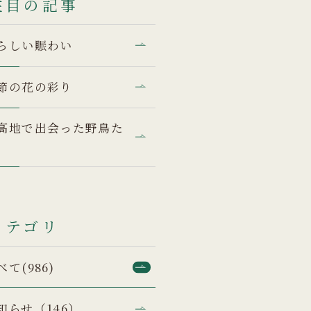
注目の記事
らしい賑わい
節の花の彩り
高地で出会った野鳥た
カテゴリ
べて(986)
知らせ（146）