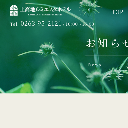
TOP
TOP
0263-95-2121
Tel.
/ 10:00～16:00
お知ら
News