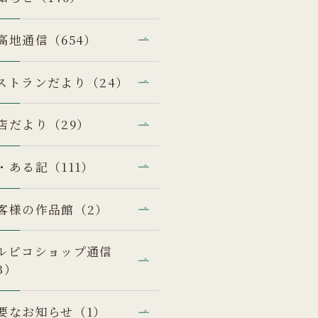
高地通信（654）
ストランだより（24）
店だより（29）
・ある記（111）
客様の作品館（2）
ルピコショップ通信
3）
要なお知らせ（1）