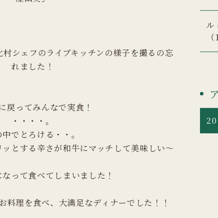
ル
（
北村シェフのライブキッチンの様子を撮るの忘
れました！
に戻ってみんなで実食！
20
・・・・。
の中でとろける・・。
リッとする辛さが和牛にマッチして美味しい～
になって食べてしまいました！
お料理を食べ、大満足なディナーでした！！