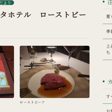
だより
タホテル ローストビー
夏
季
上
ち
す
ローストビーフ
お