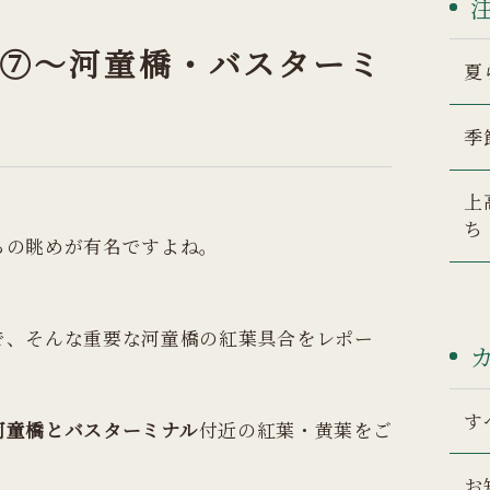
⑦～河童橋・バスターミ
夏
季
上
！
ち
らの眺めが有名ですよね。
で、そんな重要な河童橋の紅葉具合をレポー
・
す
河童橋とバスターミナル
付近の紅葉・黄葉をご
お