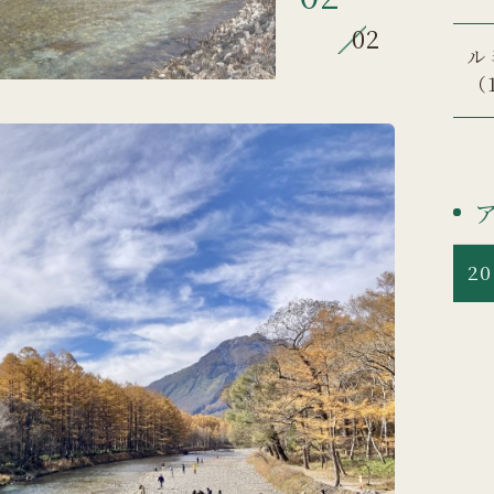
02
ル
（
20