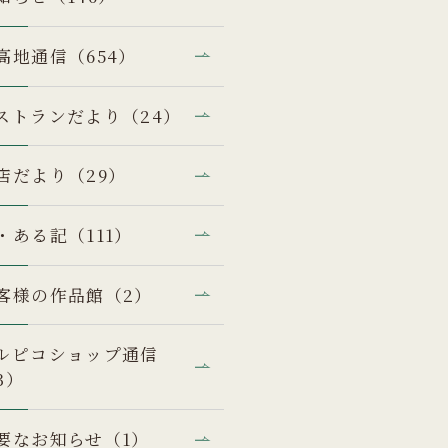
高地通信（654）
ストランだより（24）
店だより（29）
・ある記（111）
客様の作品館（2）
ルピコショップ通信
3）
要なお知らせ（1）