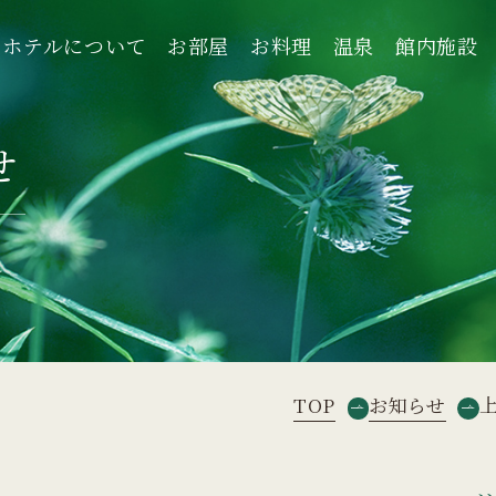
ホテルについて
お部屋
お料理
温泉
館内施設
ホテルについて
お部屋
お料理
温泉
館内施設
せ
TOP
お知らせ