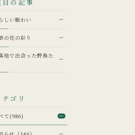
注目の記事
らしい賑わい
節の花の彩り
高地で出会った野鳥た
カテゴリ
べて(986)
知らせ（146）