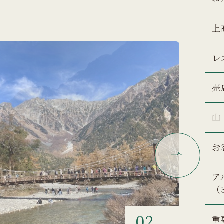
上
レ
売
山
お
ア
（
01
重