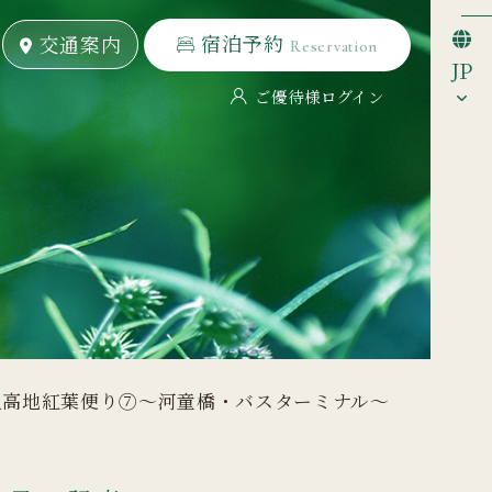
宿泊予約
宿泊予約
交通案内
交通案内
Reservation
Reservation
JP
ご優待様ログイン
上高地紅葉便り⑦～河童橋・バスターミナル～