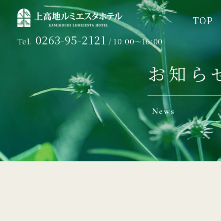
TOP
TOP
0263-95-2121
Tel.
/ 10:00～16:00
お知ら
News