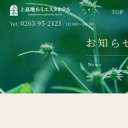
TOP
TOP
0263-95-2121
Tel.
/ 10:00～16:00
お知ら
News