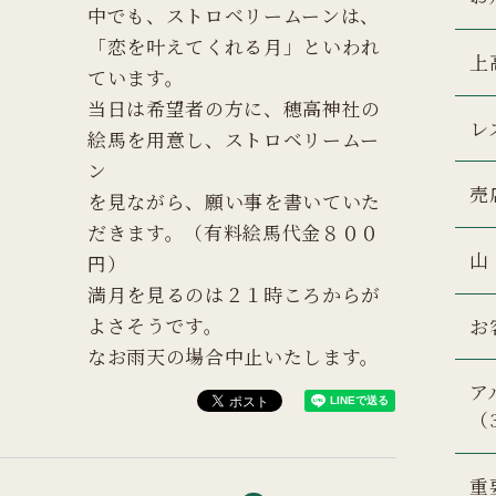
中でも、ストロベリームーンは、
「恋を叶えてくれる月」といわれ
上
ています。
当日は希望者の方に、穂高神社の
レ
絵馬を用意し、ストロベリームー
ン
売
を見ながら、願い事を書いていた
だきます。（有料絵馬代金８００
山
円）
満月を見るのは２１時ころからが
よさそうです。
お
なお雨天の場合中止いたします。
ア
（
重