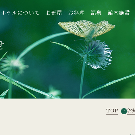
ホテルについて
お部屋
お料理
温泉
館内施設
ホテルについて
お部屋
お料理
温泉
館内施設
せ
TOP
お