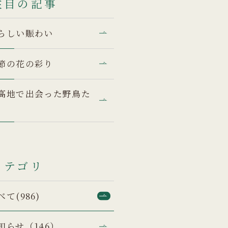
注目の記事
らしい賑わい
節の花の彩り
高地で出会った野鳥た
カテゴリ
べて(986)
知らせ（146）