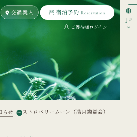
宿泊予約
宿泊予約
交通案内
交通案内
Reservation
Reservation
JP
ご優待様ログイン
ストロベリームーン（満月鑑賞会）
知らせ