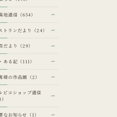
高地通信（654）
ストランだより（24）
店だより（29）
・ある記（111）
客様の作品館（2）
ルピコショップ通信
3）
要なお知らせ（1）