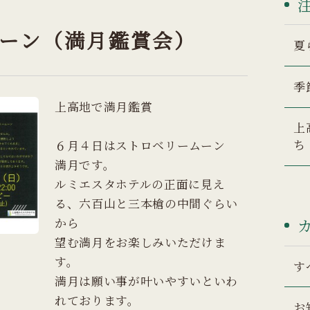
ーン（満月鑑賞会）
夏
季
上高地で満月鑑賞
上
ち
６月４日はストロベリームーン
満月です。
ルミエスタホテルの正面に見え
る、六百山と三本槍の中間ぐらい
から
望む満月をお楽しみいただけま
す。
す
満月は願い事が叶いやすいといわ
れております。
お