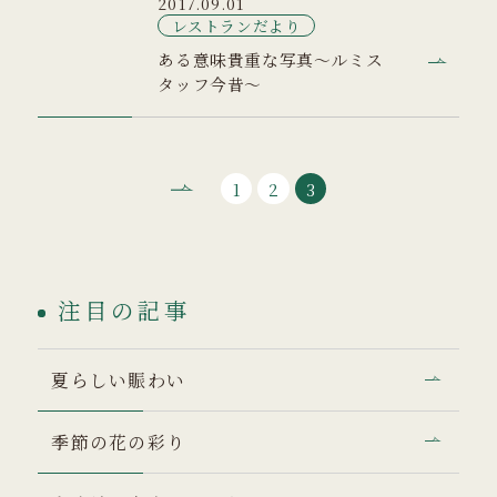
2017.09.01
レストランだより
ある意味貴重な写真～ルミス
タッフ今昔～
1
2
3
注目の記事
夏らしい賑わい
季節の花の彩り