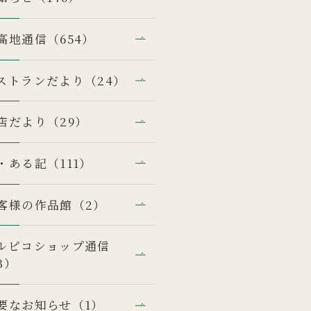
高地通信（654）
ストランだより（24）
店だより（29）
・ある記（111）
客様の作品館（2）
ルピコショップ通信
3）
要なお知らせ（1）