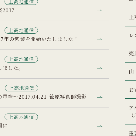
7
上高地通信
2017
上
6
上高地通信
レ
17年の営業を開始いたしました！
売
5
上高地通信
しました。
山
2
上高地通信
お
星空～2017.04.21_笹原写真師撮影
ア
（
6
上高地通信
間に
重