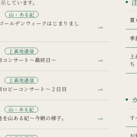
表示しています。
0
山・ある記
夏
4.30ゴールデンウィークはじまりまし
季
9
上高地通信
上
別コンサート～最終日～
ち
8
上高地通信
別ロビーコンサート～２日目
8
山・ある記
す
地を山ある紀～今朝の様子。
お