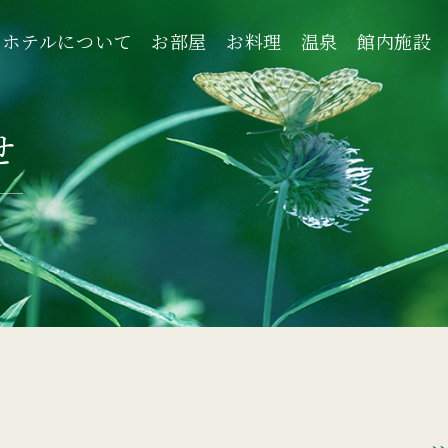
ホテルについて
お部屋
お料理
温泉
館内施設
ホテルについて
お部屋
お料理
温泉
館内施設
せ