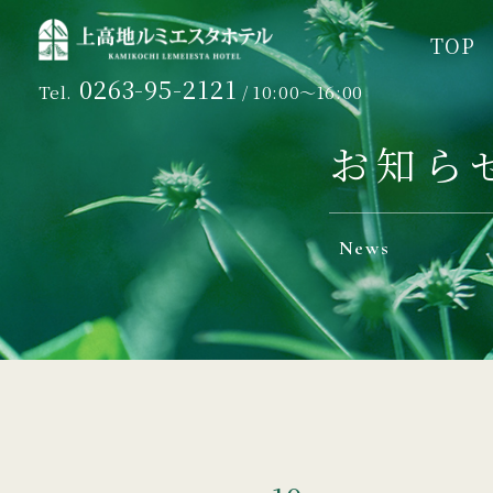
TOP
TOP
0263-95-2121
Tel.
/ 10:00～16:00
お知ら
News