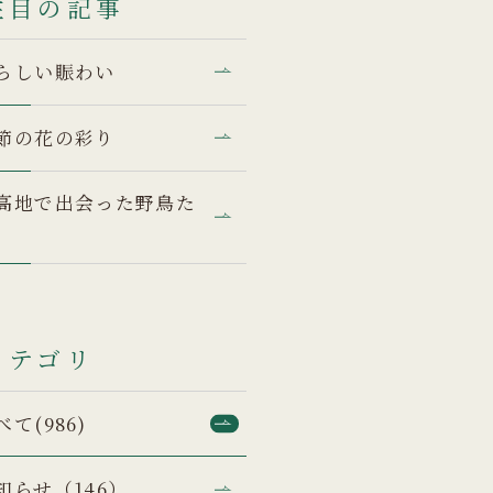
注目の記事
らしい賑わい
節の花の彩り
高地で出会った野鳥た
カテゴリ
べて(986)
知らせ（146）