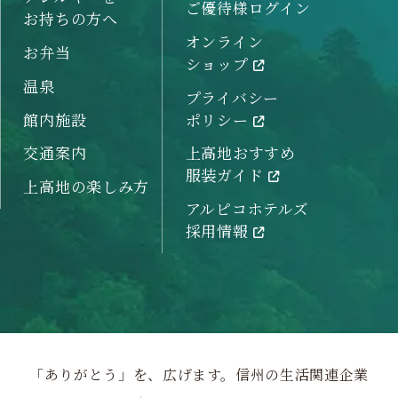
ご優待様ログイン
お持ちの方へ
オンライン
お弁当
ショップ
温泉
プライバシー
館内施設
ポリシー
交通案内
上高地おすすめ
服装ガイド
上高地の楽しみ方
アルピコホテルズ
採用情報
「ありがとう」を、広げます。信州の生活関連企業