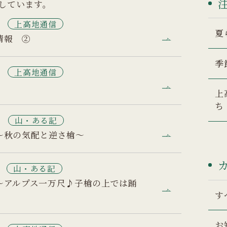
示しています。
7
上高地通信
夏
情報 ②
季
6
上高地通信
上
ち
0
山・ある記
～秋の気配と逆さ槍～
山・ある記
～アルプス一万尺♪子槍の上では踊
す
お