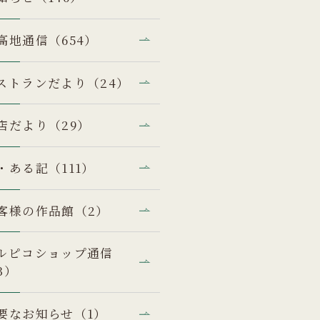
高地通信（654）
ストランだより（24）
店だより（29）
・ある記（111）
客様の作品館（2）
ルピコショップ通信
3）
要なお知らせ（1）