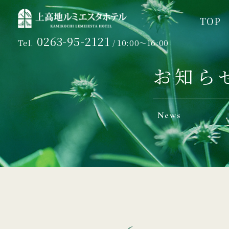
TOP
TOP
0263-95-2121
Tel.
/ 10:00～16:00
お知ら
News