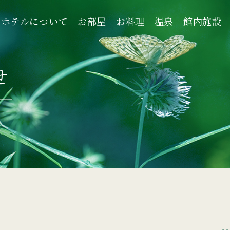
ホテルについて
お部屋
お料理
温泉
館内施設
ホテルについて
お部屋
お料理
温泉
館内施設
せ