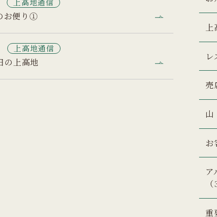
3
上高地通信
のお便り①
上
5
上高地通信
レ
日の上高地
売
山
お
ア
（
重