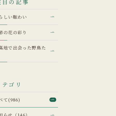
注目の記事
らしい賑わい
節の花の彩り
高地で出会った野鳥た
カテゴリ
べて(986)
知らせ（146）