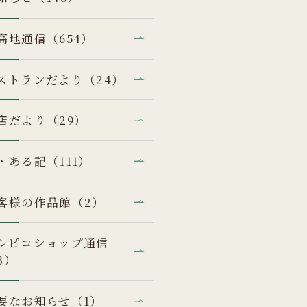
高地通信（654）
ストランだより（24）
店だより（29）
・ある記（111）
客様の作品館（2）
ルピコショップ通信
3）
要なお知らせ（1）