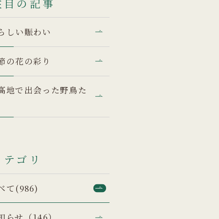
注目の記事
らしい賑わい
節の花の彩り
高地で出会った野鳥た
カテゴリ
べて(986)
知らせ（146）