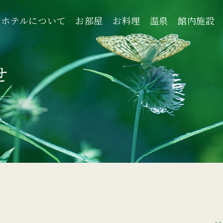
ホテルについて
お部屋
お料理
温泉
館内施設
ホテルについて
お部屋
お料理
温泉
館内施設
せ