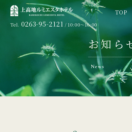
TOP
TOP
0263-95-2121
Tel.
/ 10:00～16:00
お知ら
News