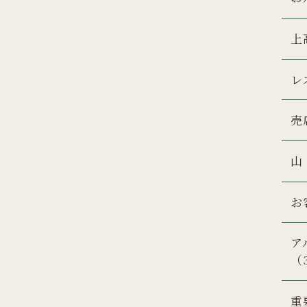
上
レ
売
山
お
ア
（
重