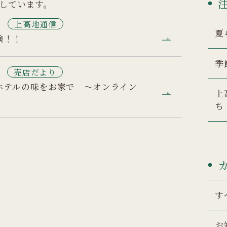
示しています。
1
上高地通信
夏
検！！
季
6
売店だより
ホテルの味をお家で ～オンライン
上
ち
す
お