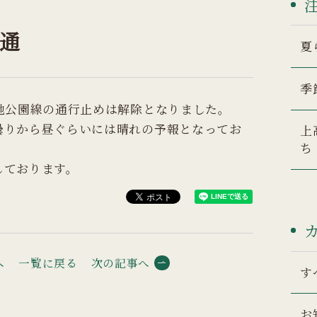
通
夏
季
地公園線の通行止めは解除となりました。
曇りから昼ぐらいには晴れの予報となってお
上
ち
しております。
へ
一覧に戻る
次の記事へ
す
お