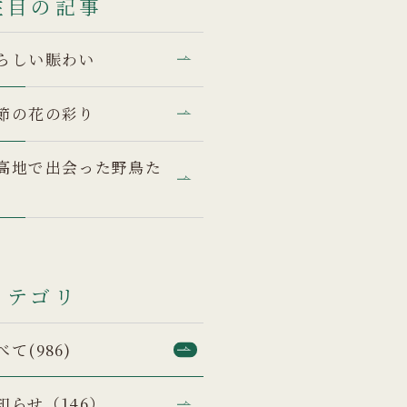
注目の記事
らしい賑わい
節の花の彩り
高地で出会った野鳥た
カテゴリ
べて(986)
知らせ（146）