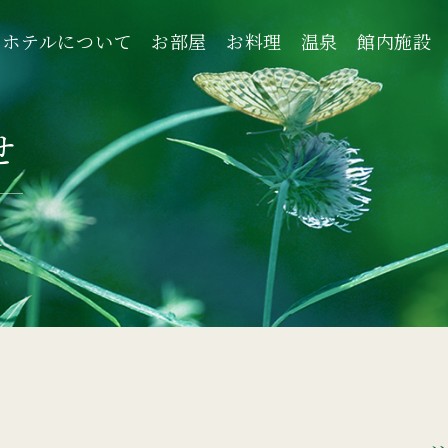
ホテルについて
お部屋
お料理
温泉
館内施設
ホテルについて
お部屋
お料理
温泉
館内施設
せ