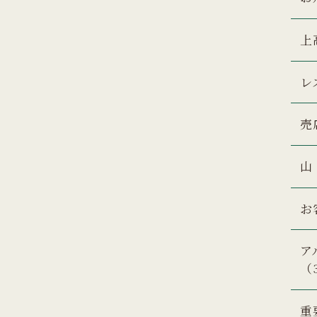
上
レ
売
山
お
ア
（
重