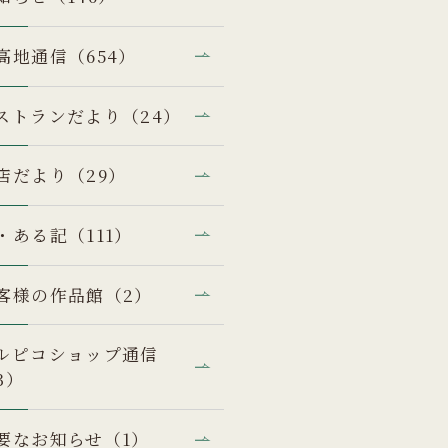
高地通信（654）
ストランだより（24）
店だより（29）
・ある記（111）
客様の作品館（2）
ルピコショップ通信
3）
要なお知らせ（1）