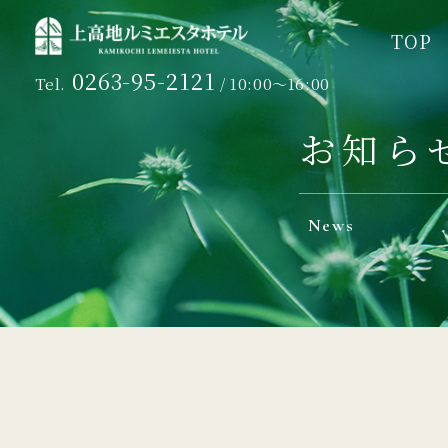
TOP
TOP
0263-95-2121
Tel.
/ 10:00～16:00
お知ら
News