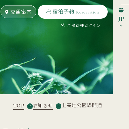
宿泊予約
宿泊予約
交通案内
交通案内
Reservation
Reservation
JP
ご優待様ログイン
上高地公園線開通
TOP
お知らせ