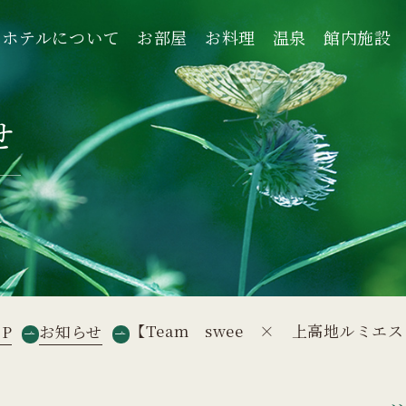
ホテルについて
お部屋
お料理
温泉
館内施設
ホテルについて
お部屋
お料理
温泉
館内施設
せ
【Team swee × 上高地ルミ
OP
お知らせ