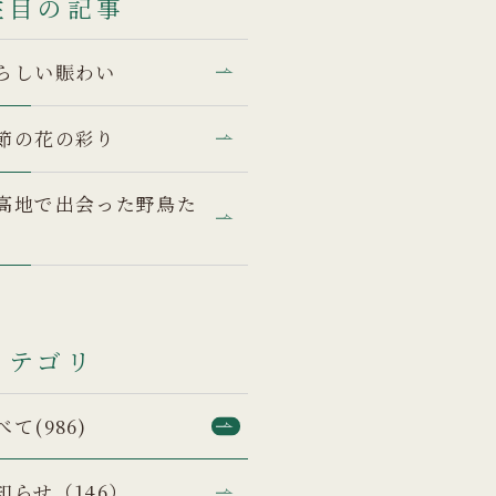
注目の記事
らしい賑わい
節の花の彩り
高地で出会った野鳥た
カテゴリ
べて(986)
知らせ（146）