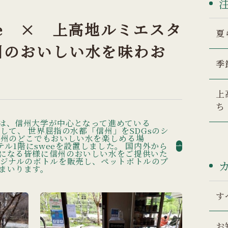
ee × 上高地ルミエスタ
夏
州のおいしい水を味わお
季
上
ち
は、信州大学が中心となって進めている
として、 世界屈指の水都「信州」をSDGsのシ
信州のどこでもおいしい水を楽しめる場
テル1階にsweeを設置しました。 国内外から
になる皆様に信州のおいしい水をご提供いた
リジナルのボトルを販売し、ペットボトルのプ
まいります。
す
お