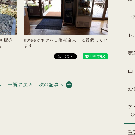
上
レ
も販売
sweeはホテル１階売店入口に設置してい
。
ます
売
山
へ
一覧に戻る
次の記事へ
お
ア
（
重