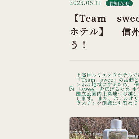
2023.05.11
お知らせ
【Team sw
ホテル】 信
う！
上高地ルミエスタホテルで
「Team swee」の活動
ンボル地域にするため、 
「swee」を広げるため ホ
国立公園内上高地へお越し
します。 また、ホテルオ
ラスチック削減にも努めて