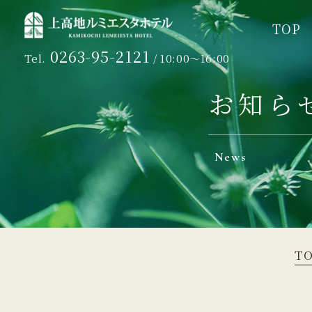
TOP
TOP
0263-95-2121
Tel.
/ 10:00～16:00
お知ら
News
T