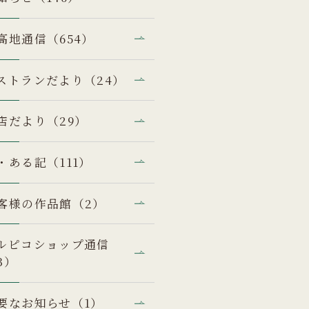
高地通信（654）
ストランだより（24）
店だより（29）
・ある記（111）
客様の作品館（2）
ルピコショップ通信
3）
要なお知らせ（1）