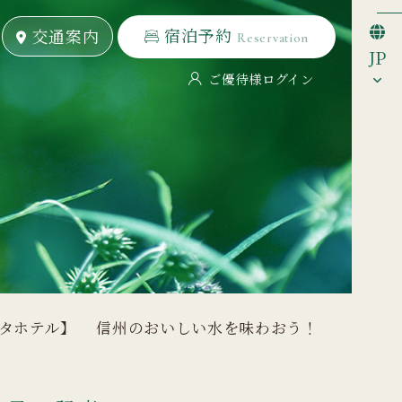
宿泊予約
宿泊予約
交通案内
交通案内
Reservation
Reservation
JP
ご優待様ログイン
エスタホテル】 信州のおいしい水を味わおう！