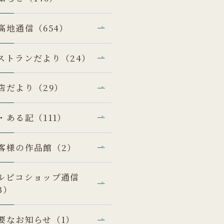
高地通信（654）
ストランだより（24）
店だより（29）
・ある記（111）
客様の作品館（2）
ルピコショップ通信
3）
要なお知らせ（1）