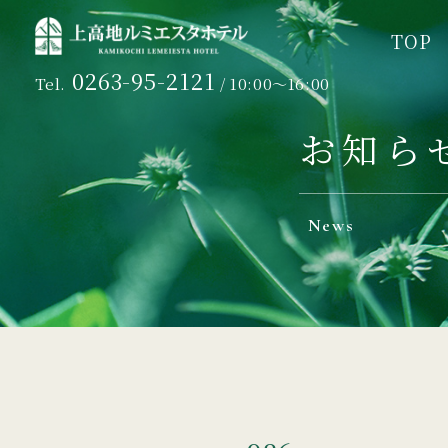
TOP
TOP
0263-95-2121
Tel.
/ 10:00～16:00
お知ら
News