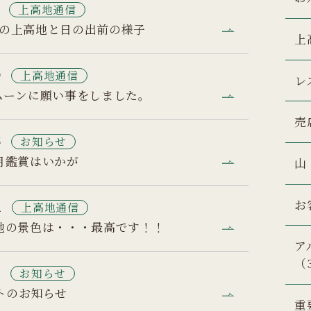
上高地通信
本日の上高地と日の出前の様子
上
9
上高地通信
レ
ムーンに願い事をしました。
売
5
お知らせ
月鑑賞はいかが
山
お
2
上高地通信
地の景色は・・・最高です！！
ア
（
0
お知らせ
トのお知らせ
重