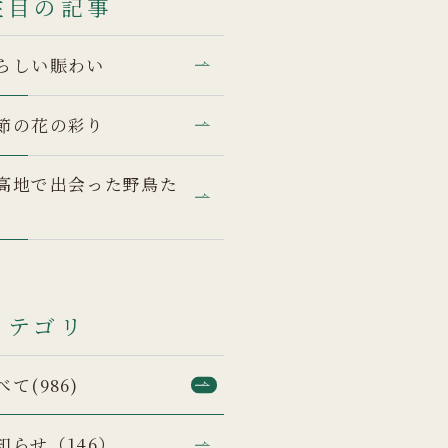
注目の記事
らしい賑わい
節の花の彩り
高地で出会った野鳥た
カテゴリ
べて(986)
知らせ（146）