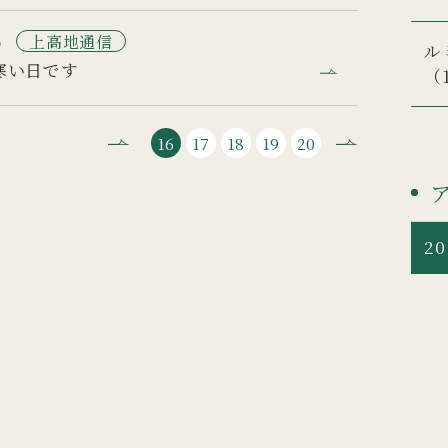
6
上高地通信
ル
寒い日です
（
16
17
18
19
20
20