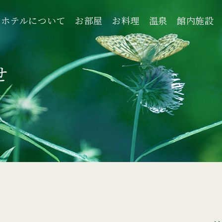
ホテルについて
お部屋
お料理
温泉
館内施設
ホテルについて
お部屋
お料理
温泉
館内施設
せ