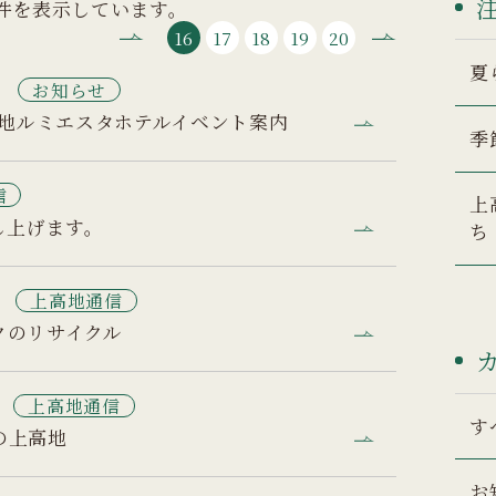
60件を表示しています。
16
17
18
19
20
夏
7
お知らせ
高地ルミエスタホテルイベント案内
季
信
上
し上げます。
ち
5
上高地通信
クのリサイクル
上高地通信
す
の上高地
お